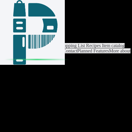
Login / Register
Switch List
List Settings
Home
Shopping List
Recipes
Item catalog
Analysis
Settings
Premium
Help
Contact
Planned Features
More about
Pantrist
Legal Notice