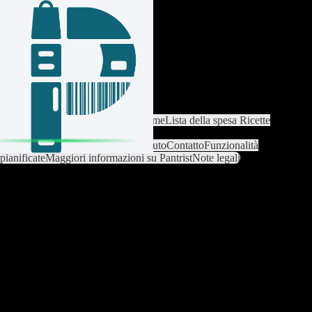
Accedi / Registrati
Cambia lista
Impostazioni lista
Home
Lista della spesa
Ricette
Catalogo articoli
Analisi
Impostazioni
Premium
Aiuto
Contatto
Funzionalità
pianificate
Maggiori informazioni su Pantrist
Note legali