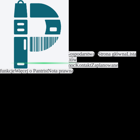
Zaloguj się / Załóż konto
Zmień Gospodarstwo
Ustawienia Gospodarstwa
Strona główna
Lista
Zakupów
Przepisy
Katalog produktów
Analiza
Ustawienia
Premium
Pomoc
Kontakt
Zaplanowane
funkcje
Więcej o Pantrist
Nota prawna