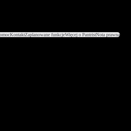
omoc
Kontakt
Zaplanowane funkcje
Więcej o Pantrist
Nota prawna