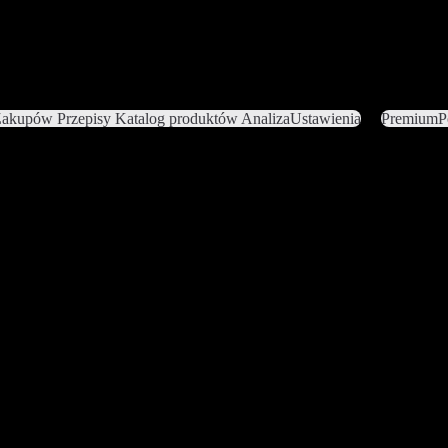
 Zakupów
Przepisy
Katalog produktów
Analiza
Ustawienia
Premium
P