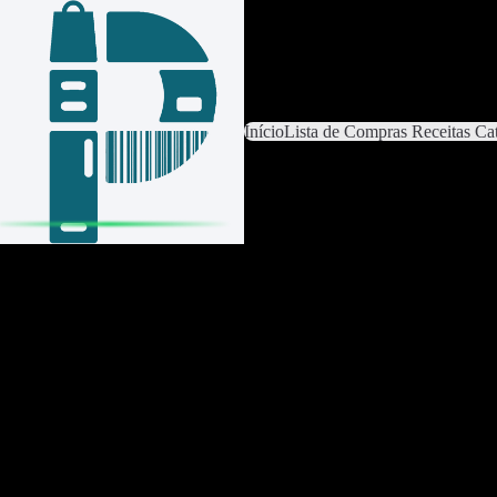
Iniciar sessão / Criar conta
Trocar lista
Configurações da lista
Início
Lista de Compras
Receitas
Cat