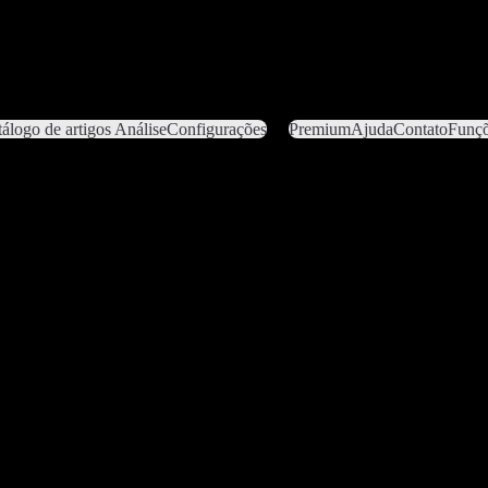
álogo de artigos
Análise
Configurações
Premium
Ajuda
Contato
Funçõ