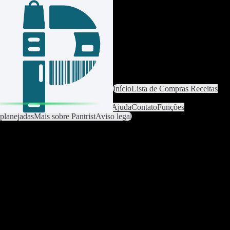
Iniciar sessão / Criar conta
Trocar lista
Configurações da lista
Início
Lista de Compras
Receitas
Catálogo de artigos
Análise
Configurações
Premium
Ajuda
Contato
Funções
planejadas
Mais sobre Pantrist
Aviso legal