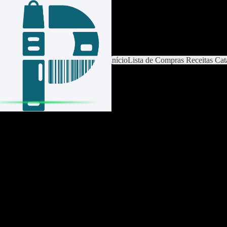
Iniciar sessão / Criar conta
Mudar de lista
Definições da lista
Início
Lista de Compras
Receitas
Cat