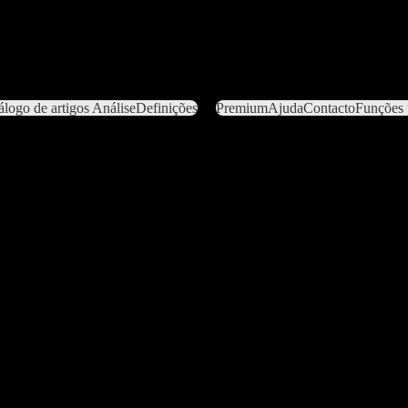
álogo de artigos
Análise
Definições
Premium
Ajuda
Contacto
Funções 