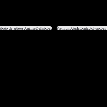
álogo de artigos
Análise
Definições
Premium
Ajuda
Contacto
Funções 