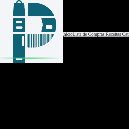
Iniciar sessão / Criar conta
Mudar de lista
Definições da lista
Início
Lista de Compras
Receitas
Cat