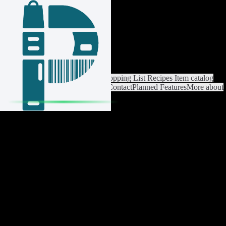
Login / Register
Switch List
List Settings
Home
Shopping List
Recipes
Item catalog
Analysis
Settings
Premium
Help
Contact
Planned Features
More about
Pantrist
Legal Notice